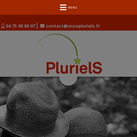
MENU
04 75 90 88 07
contact@assopluriels.fr