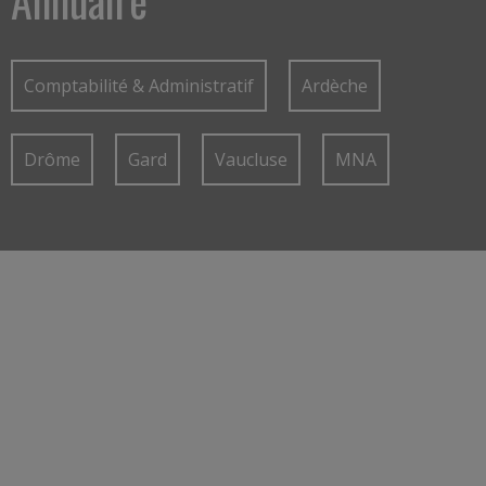
Annuaire
Comptabilité & Administratif
Ardèche
Drôme
Gard
Vaucluse
MNA