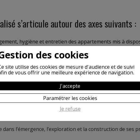
sé s’articule autour des axes suivants :
gement, hygiène et entretien des appartements mis à disposit
ux activités sportives, culturelles, ludiques, participation à de
Gestion des cookies
t mentale,
Ce site utilise des cookies de mesure d'audience et de suivi
colarité, une formation,
afin de vous offrir une meilleure expérience de navigation.
n du droit au séjour.
J'accepte
 besoins exprimés et repérés. Elles revêtent trois posture
Paramétrer les cookies
Je refuse
».
dans l’émergence, l’exploration et la construction de ses 