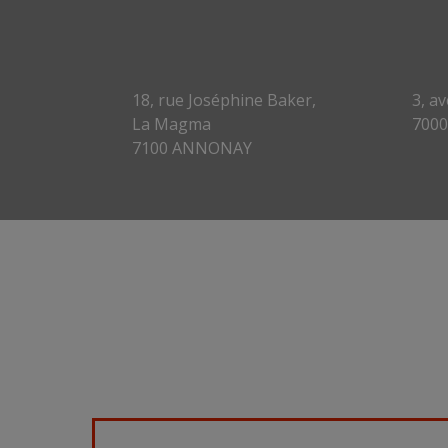
18, rue Joséphine Baker,
3, a
La Magma
7000
7100 ANNONAY