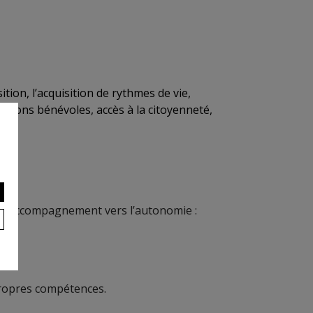
ion, l’acquisition de rythmes de vie,
s actions bénévoles, accès à la citoyenneté,
s d'accompagnement vers l’autonomie :
propres compétences.