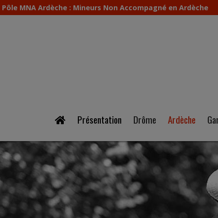
Pôle MNA Ardèche : Mineurs Non Accompagné en Ardèche
Présentation
Drôme
Ardèche
Ga