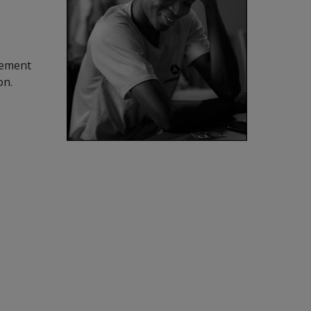
nement
on.