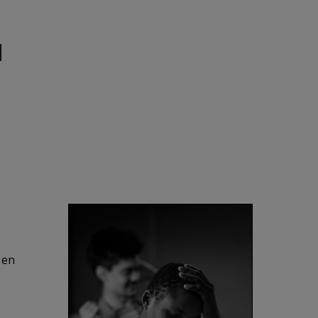
l
 en