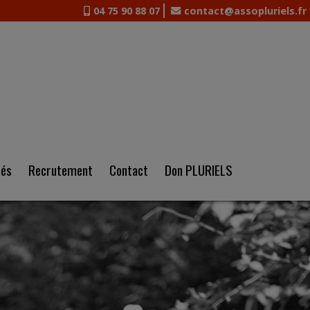
04 75 90 88 07
contact@assopluriels.fr
tés
Recrutement
Contact
Don PLURIELS